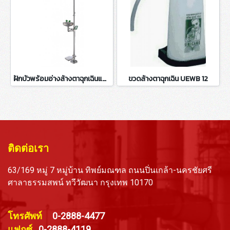
ฝักบัวพร้อมอ่างล้างตาฉุกเฉินแบบมือผลักเท้าเหยียบ SPY1107F
ขวดล้างตาฉุกเฉิน UEWB 12
ติดต่อเรา
63/169 หมู่ 7 หมู่บ้าน ทิพย์มณฑล ถนนปิ่นเกล้า-นครชัยศรี
ศาลาธรรมสพน์ ทวีวัฒนา กรุงเทพ 10170
โทรศัพท์
0-2888-4477
แฟกซ์
0-2888-4119