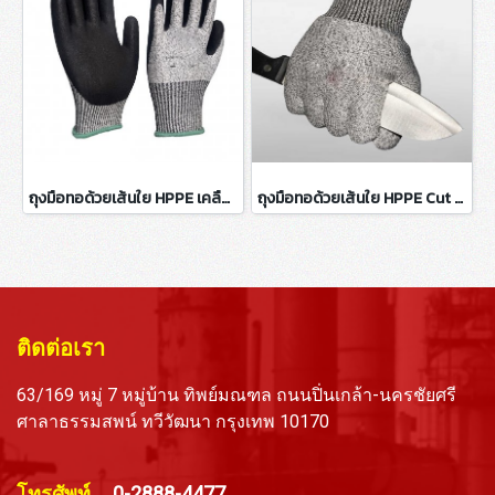
ถุงมือทอด้วยเส้นใย HPPE เคลือบ Nitrile (NBR) สีดำ
ถุงมือทอด้วยเส้นใย HPPE Cut 5 (Food Grade)
ติดต่อเรา
63/169 หมู่ 7 หมู่บ้าน ทิพย์มณฑล ถนนปิ่นเกล้า-นครชัยศรี
ศาลาธรรมสพน์ ทวีวัฒนา กรุงเทพ 10170
โทรศัพท์
0-2888-4477