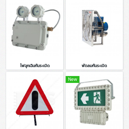
ไฟฉุกเฉินกันระเบิด
พัดลมกันระเบิด
New