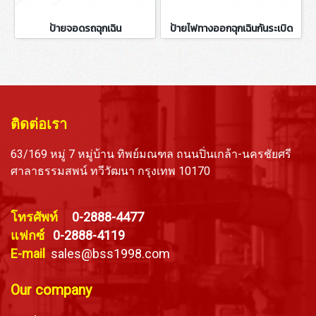
ป้ายจอดรถฉุกเฉิน
ป้ายไฟทางออกฉุกเฉินกันระเบิด
ติดต่อเรา
63/169 หมู่ 7 หมู่บ้าน ทิพย์มณฑล ถนนปิ่นเกล้า-นครชัยศรี
ศาลาธรรมสพน์ ทวีวัฒนา กรุงเทพ 10170
โทรศัพท์
0-2888-4477
แฟกซ์
0-2888-4119
E-mail
sales@bss1998.com
Our company