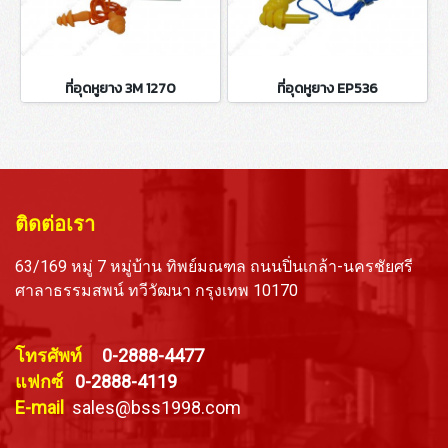
ที่อุดหูยาง 3M 1270
ที่อุดหูยาง EP536
ติดต่อเรา
63/169 หมู่ 7 หมู่บ้าน ทิพย์มณฑล ถนนปิ่นเกล้า-นครชัยศรี
ศาลาธรรมสพน์ ทวีวัฒนา กรุงเทพ 10170
โทรศัพท์
0-2888-4477
แฟกซ์
0-2888-4119
E-mail
sales@bss1998.com