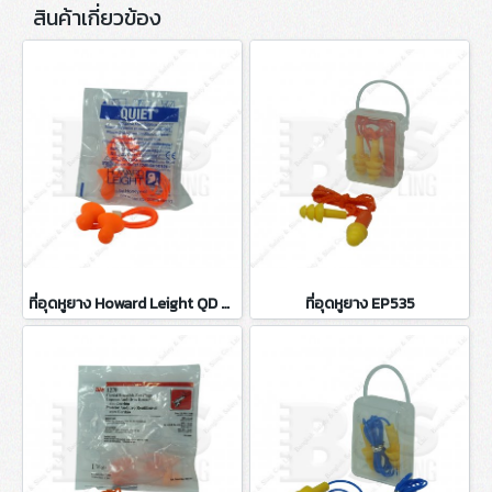
สินค้าเกี่ยวข้อง
ที่อุดหูยาง Howard Leight QD 30
ที่อุดหูยาง EP535