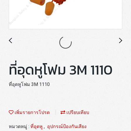
ที่อุดหูโฟม 3M 1110
ที่อุดหูโฟม 3M 1110
เพิ่มรายการโปรด
เปรียบเทียบ
หมวดหมู่ :
ที่อุดหู
,
อุปกรณ์ป้องกันเสียง