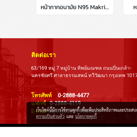
หน้ากากอนามัย N95 Makrite 9500-N95
ห
ติดต่อเรา
63/169 หมู่ 7 หมู่บ้าน ทิพย์มณฑล ถนนปิ่นเกล้า-
นครชัยศรี ศาลาธรรมสพน์ ทวีวัฒนา กรุงเทพ 101
โทรศัพท์
0-2888-4477
แฟกซ์
0-2888-4119
เว็บไซต์นี้มีการใช้งานคุกกี้ เพื่อเพิ่มประสิทธิภาพและประส
E-mail
sales@bss1998.com
ความเป็นส่วนตัว
และ
นโยบายคุกกี้