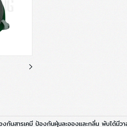
งกันสารเคมี ป้องกันฝุ่นละอองและกลิ่น พับได้มีว