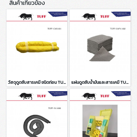
สินค้าเกี่ยวข้อง
วัสดุดูดซับสารเคมี ชนิดท่อน TUFF-CAS101
แผ่นดูดซับน้ำมันและสารเคมี TUFF-UAP1102