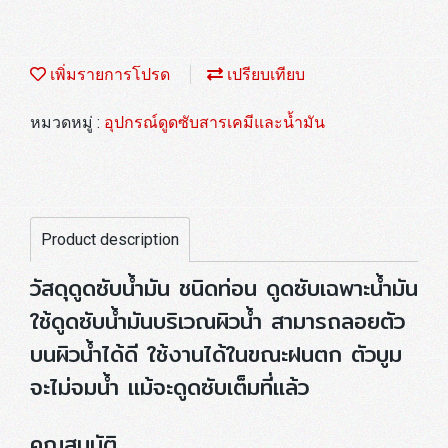
เพิ่มรายการโปรด
เปรียบเทียบ
หมวดหมู่ :
อุปกรณ์ดูดซับสารเคมีและน้ำมัน
Product description
วัสดุดูดซับน้ำมัน ชนิดท่อน ดูดซับเฉพาะน้ำมัน
ใช้ดูดซับน้ำมันบริเวณผิวน้ำ สามารถลอยตัว
บนผิวน้ำได้ดี ใช้งานได้ในขณะฝนตก ตัวบูม
จะไม่จมน้ำ แม้จะดูดซับเต็มที่แล้ว
คุณสมบัติ