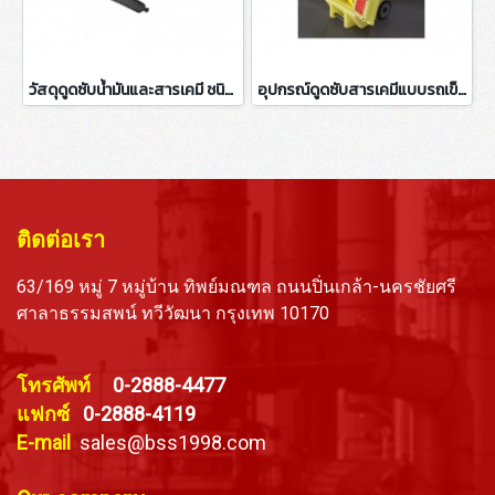
วัสดุดูดซับน้ำมันและสารเคมี ชนิดท่อน TUFF-S1100
อุปกรณ์ดูดซับสารเคมีแบบรถเข็น KIT 345
ติดต่อเรา
63/169 หมู่ 7 หมู่บ้าน ทิพย์มณฑล ถนนปิ่นเกล้า-นครชัยศรี
ศาลาธรรมสพน์ ทวีวัฒนา กรุงเทพ 10170
โทรศัพท์
0-2888-4477
แฟกซ์
0-2888-4119
E-mail
sales@bss1998.com