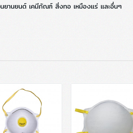
นยานยนต์ เคมีภัณฑ์ สิ่งทอ เหมืองแร่ และอื่นๆ