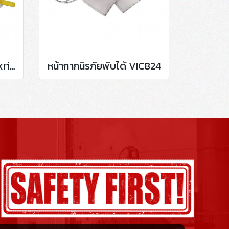
หน้ากากอนามัย N95 Makrite 9500-N95
หน้ากากนิรภัยพับได้ VIC824