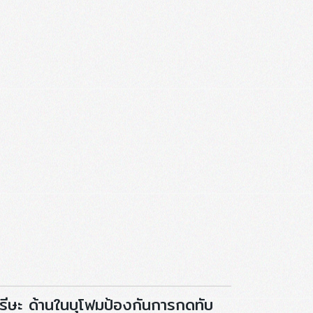
ศรีษะ ด้านในบุโฟมป้องกันการกดทับ