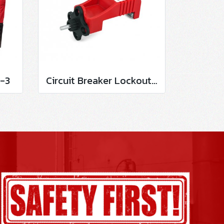
-3
Circuit Breaker Lockout LO-D100