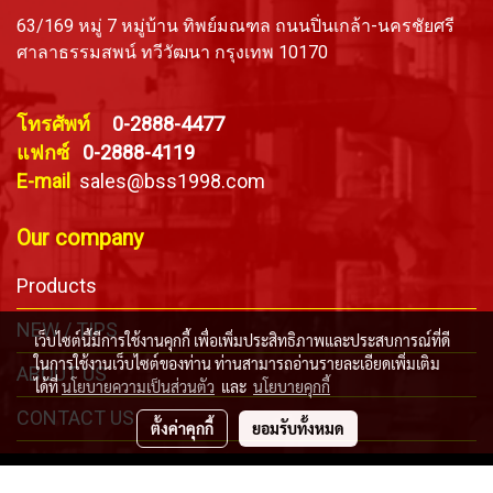
63/169 หมู่ 7 หมู่บ้าน ทิพย์มณฑล ถนนปิ่นเกล้า-นครชัยศรี
ศาลาธรรมสพน์ ทวีวัฒนา กรุงเทพ 10170
โทรศัพท์
0-2888-4477
แฟกซ์
0-2888-4119
E-mail
sales@bss1998.com
Our company
Products
NEW / TIPS
เว็บไซต์นี้มีการใช้งานคุกกี้ เพื่อเพิ่มประสิทธิภาพและประสบการณ์ที่ดี
ในการใช้งานเว็บไซต์ของท่าน ท่านสามารถอ่านรายละเอียดเพิ่มเติม
ABOUT US
ได้ที่
นโยบายความเป็นส่วนตัว
และ
นโยบายคุกกี้
CONTACT US
ตั้งค่าคุกกี้
ยอมรับทั้งหมด
Copyright © Bangkok Safety & Sling Co., Ltd. All Right