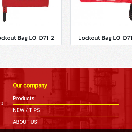
ockout Bag LO-D71-2
Lockout Bag LO-D71
Our company
Products
70
NEW / TIPS
ABOUT US