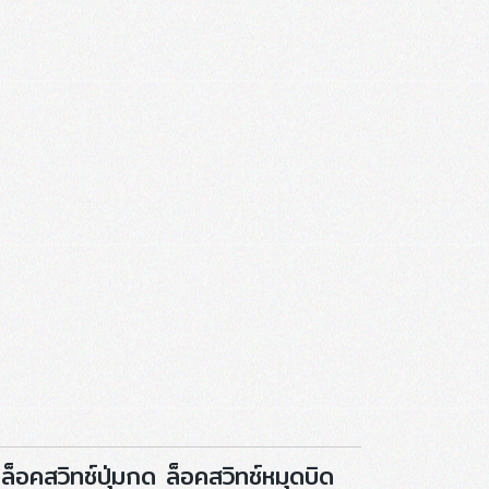
อคสวิทช์ปุ่มกด ล็อคสวิทช์หมุดบิด