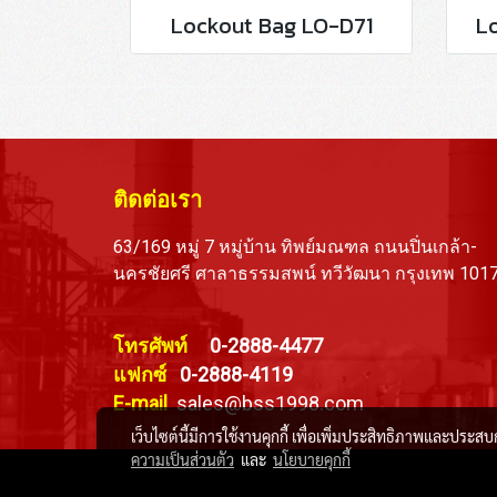
Lockout Bag LO-D71
L
ติดต่อเรา
63/169 หมู่ 7 หมู่บ้าน ทิพย์มณฑล ถนนปิ่นเกล้า-
นครชัยศรี ศาลาธรรมสพน์ ทวีวัฒนา กรุงเทพ 101
โทรศัพท์
0-2888-4477
แฟกซ์
0-2888-4119
E-mail
sales@bss1998.com
เว็บไซต์นี้มีการใช้งานคุกกี้ เพื่อเพิ่มประสิทธิภาพและประส
ความเป็นส่วนตัว
และ
นโยบายคุกกี้