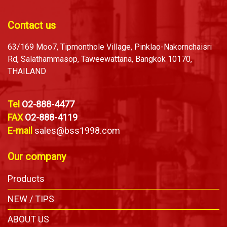
Contact us
63/169 Moo7, Tipmonthole Village, Pinklao-Nakornchaisri
Rd, Salathammasop, Taweewattana, Bangkok 10170,
THAILAND
Tel
O2-888-4477
FAX
O2-888-4119
E-mail
sales@bss1998.com
Our company
Products
NEW / TIPS
ABOUT US