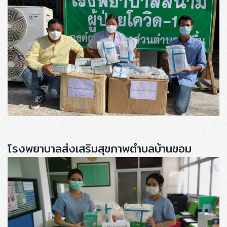
โรงพยาบาลส่งเสริมสุขภาพตำบลบ้านขอม