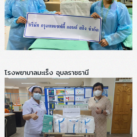
โรงพยาบาลมะเร็ง อุบลราชธานี