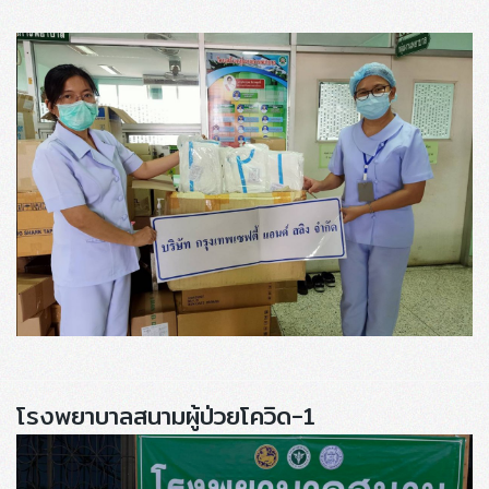
โรงพยาบาลสนามผู้ป่วยโควิด-1