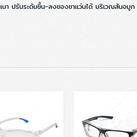
เบา ปรับระดับขึ้น-ลงของขาแว่นได้ บริเวณสันจมูก ใ