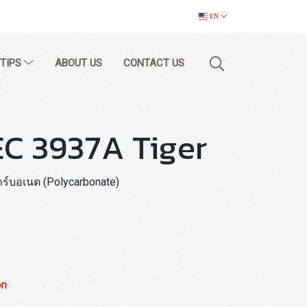
EN
 TIPS
ABOUT US
CONTACT US
C 3937A Tiger
ร์บอเนต (Polycarbonate)
on