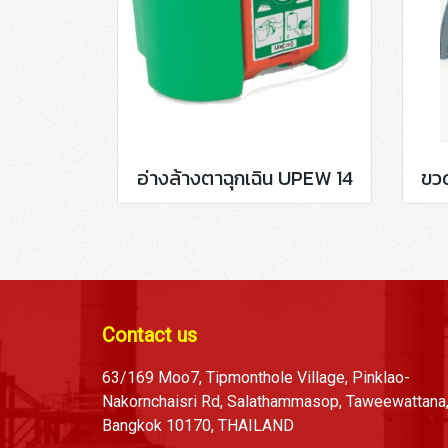
อ่างล้างตาฉุกเฉิน UPEW 14
ขว
Contact us
63/169 Moo7, Tipmonthole Village, Pinklao-
Nakornchaisri Rd, Salathammasop, Taweewattana
Bangkok 10170, THAILAND