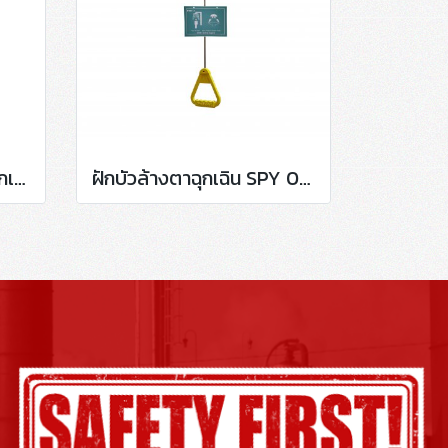
ฝักบัวพร้อมอ่างล้างตาฉุกเฉินแบบมือผลักเท้าเหยียบ SPY1107F
ฝักบัวล้างตาฉุกเฉิน SPY 0358D