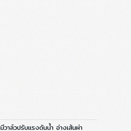
วาล์วปรับแรงดันน้ำ อ่างเส้นผ่า