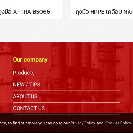
ถุงมือ X-TRA B5066
Our company
Products
,
NEW / TIPS
ABOUT US
CONTACT US
ence, to find out more you can go to our
Privacy Policy
and
Cookies Policy