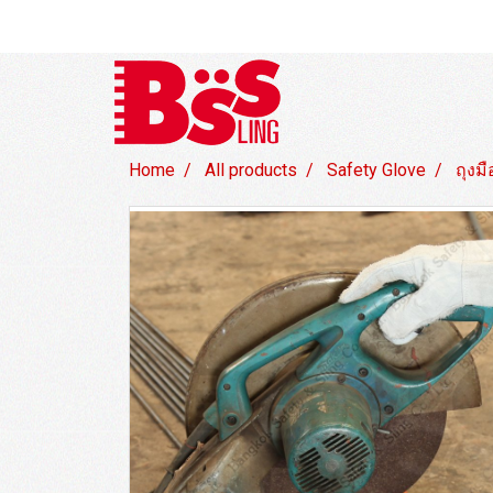
Home
All products
Safety Glove
ถุงม