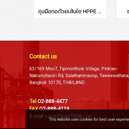
ถุงมือทอด้วยเส้นใย HPPE Cut 5 (Food Grade)
Contact us
63/169 Moo7, Tipmonthole Village, Pinklao-
Nakornchaisri Rd, Salathammasop, Taweewattana
Bangkok 10170, THAILAND
Tel
O2-888-4477
FAX
O2-888-4119
E-mail
sales@bss1998.com
This website uses cookies for best user experi