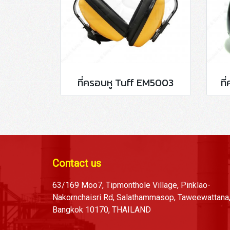
ที่ครอบหู Tuff EM5003
ที
Contact us
63/169 Moo7, Tipmonthole Village, Pinklao-
Nakornchaisri Rd, Salathammasop, Taweewattana
Bangkok 10170, THAILAND