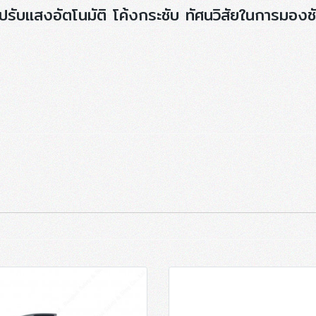
ับแสงอัตโนมัติ โค้งกระชับ ทัศนวิสัยในการมองช