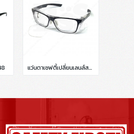
48
แว่นตาเซฟตี้เปลี่ยนเลนส์สายตา กรอบสีดำ P15011