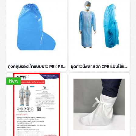
ถุงคลุมรองเท้าแบบยาว PE ( PE Boot Cover )
ชุดกาวน์พลาสติก CPE แบบใช้แล้วทิ้ง ( CPE Gown )
New