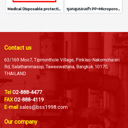
Medical Disposable protective coverall
ถุงคลุมรองเท้า PP+Microporous ( Boot Cover )
Contact us
63/169 Moo7, Tipmonthole Village, Pinklao-Nakornchaisri
Rd, Salathammasop, Taweewattana, Bangkok 10170,
THAILAND
Tel
O2-888-4477
FAX
O2-888-4119
E-mail
sales@bss1998.com
Our company