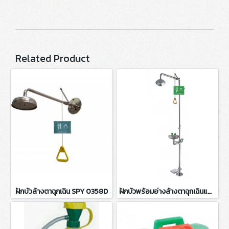
Related Product
ฝักบัวล้างตาฉุกเฉิน SPY 0358D
ฝักบัวพร้อมอ่างล้างตาฉุกเฉินแบบมือผลักเท้าเหยียบ SPY1107F