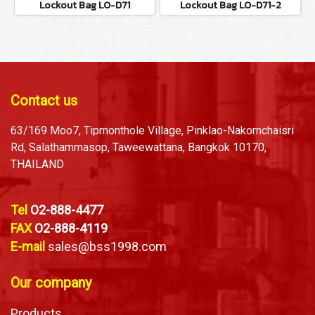
Lockout Bag LO-D71
Lockout Bag LO-D71-2
Contact us
63/169 Moo7, Tipmonthole Village, Pinklao-Nakornchaisri
Rd, Salathammasop, Taweewattana, Bangkok 10170,
THAILAND
Tel
O2-888-4477
FAX
O2-888-4119
E-mail
sales@bss1998.com
Our company
Products